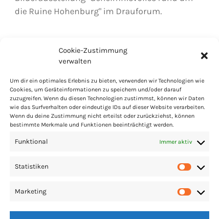
die Ruine Hohenburg" im Drauforum.
Cookie-Zustimmung
verwalten
Um dir ein optimales Erlebnis zu bieten, verwenden wir Technologien wie
Cookies, um Geräteinformationen zu speichern und/oder darauf
zuzugreifen. Wenn du diesen Technologien zustimmst, können wir Daten
PARTNER
LINKS
IMPRESSUM
COOKIES
wie das Surfverhalten oder eindeutige IDs auf dieser Website verarbeiten.
Wenn du deine Zustimmung nicht erteilst oder zurückziehst, können
DATENSCHUTZ
PRESSE
bestimmte Merkmale und Funktionen beeinträchtigt werden.
Funktional
Immer aktiv
Statistiken
Statis
Marketing
Market