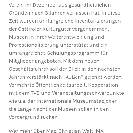
Verein im Dezember aus gesundheitlichen
Gründen nach 3 Jahren verlassen hat
. In
dieser
Zeit
w
urden umfangreiche Inventarisierungen
der
Osttiroler Kulturgüter vorgenommen,
Museen in ihrer Weiterentwicklung und
Professionalisierung
unterstützt und
ein
umfangreiches
Schulung
sprogramm
für
Mitglieder
angeboten
.
Mit dem neuen
Geschäftsführer soll der Bl
ick in den nächsten
Jahren
verstärkt
nach „
A
ußen
“ gelenkt werden.
Vermehrte
Öffentlichkeitsarbeit, Kooperation
mit dem TVB und Veranstaltungsschwerpunkte
wie u.a.
der Internationale Museumstag
oder
die Lange Nacht der Museen
sollen in den
Vordergrund rücke
n.
Wer mehr über Mag. Christian Waltl MA.