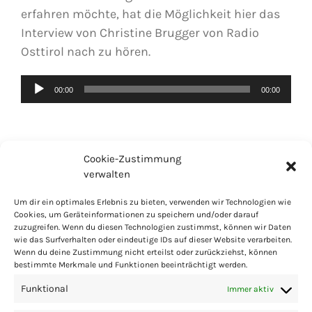
erfahren möchte, hat die Möglichkeit hier das
Interview von Christine Brugger von Radio
Osttirol nach zu hören.
Audio-
00:00
00:00
Player
Cookie-Zustimmung
verwalten
Um dir ein optimales Erlebnis zu bieten, verwenden wir Technologien wie
Cookies, um Geräteinformationen zu speichern und/oder darauf
zuzugreifen. Wenn du diesen Technologien zustimmst, können wir Daten
PARTNER
LINKS
IMPRESSUM
COOKIES
wie das Surfverhalten oder eindeutige IDs auf dieser Website verarbeiten.
Wenn du deine Zustimmung nicht erteilst oder zurückziehst, können
DATENSCHUTZ
PRESSE
bestimmte Merkmale und Funktionen beeinträchtigt werden.
Funktional
Immer aktiv