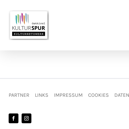
Zum
Inhalt
springen
+
−
PARTNER
LINKS
IMPRESSUM
COOKIES
DATE