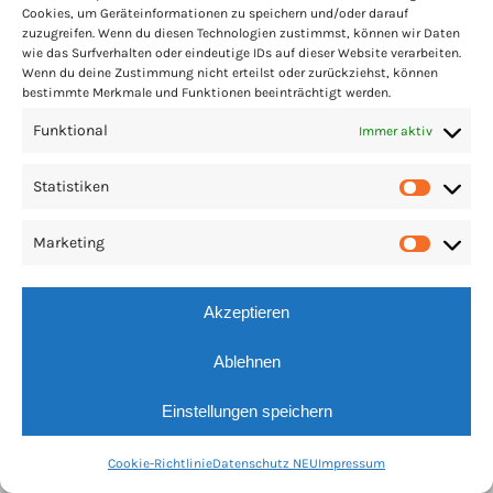
Cookies, um Geräteinformationen zu speichern und/oder darauf
zuzugreifen. Wenn du diesen Technologien zustimmst, können wir Daten
wie das Surfverhalten oder eindeutige IDs auf dieser Website verarbeiten.
Wenn du deine Zustimmung nicht erteilst oder zurückziehst, können
bestimmte Merkmale und Funktionen beeinträchtigt werden.
Funktional
Immer aktiv
Statistiken
Statis
Marketing
Market
Copyright Osttirol Kultur Spur | All Rights Reserved | Webdesign by
Akzeptieren
meta.co.at
Ablehnen
Einstellungen speichern
Cookie-Richtlinie
Datenschutz NEU
Impressum