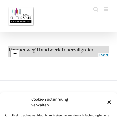
Zum
Inhalt
springen
Themenweg Handwerk Innervillgraten
+
Leaflet
−
PARTNER
LINKS
IMPRESSUM
COOKIES
Cookie-Zustimmung
DATENSCHUTZ
PRESSE
verwalten
Um dir ein optimales Erlebnis zu bieten, verwenden wir Technologien wie