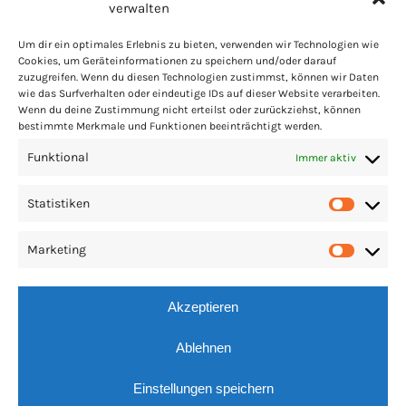
verwalten
Um dir ein optimales Erlebnis zu bieten, verwenden wir Technologien wie
Cookies, um Geräteinformationen zu speichern und/oder darauf
zuzugreifen. Wenn du diesen Technologien zustimmst, können wir Daten
PARTNER
LINKS
IMPRESSUM
COOKIES
wie das Surfverhalten oder eindeutige IDs auf dieser Website verarbeiten.
Wenn du deine Zustimmung nicht erteilst oder zurückziehst, können
DATENSCHUTZ
PRESSE
bestimmte Merkmale und Funktionen beeinträchtigt werden.
Funktional
Immer aktiv
Statistiken
Statis
Marketing
Market
Akzeptieren
Ablehnen
Einstellungen speichern