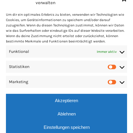
verwalten
Um dir ein optimales Erlebnis zu bieten, verwenden wir Technologien wie
Cookies, um Geräteinformationen zu speichern und/oder darauf
zuzugreifen. Wenn du diesen Technologien zustimmst, können wir Daten
PARTNER
LINKS
IMPRESSUM
COOKIES
wie das Surfverhalten oder eindeutige IDs auf dieser Website verarbeiten.
Wenn du deine Zustimmung nicht erteilst oder zurückziehst, können
DATENSCHUTZ
PRESSE
bestimmte Merkmale und Funktionen beeinträchtigt werden.
Funktional
Immer aktiv
Statistiken
Statis
Marketing
Market
Akzeptieren
Ablehnen
Einstellungen speichern