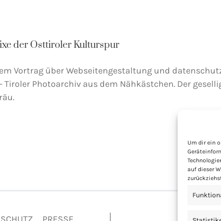
Fixe der Osttiroler Kulturspur
em Vortrag über Webseitengestaltung und datenschutzr
- Tiroler Photoarchiv aus dem Nähkästchen. Der gesellig
räu.
Um dir ein o
Geräteinfor
Technologie
auf dieser W
zurückziehs
Funktion
NSCHUTZ
PRESSE
Statistik