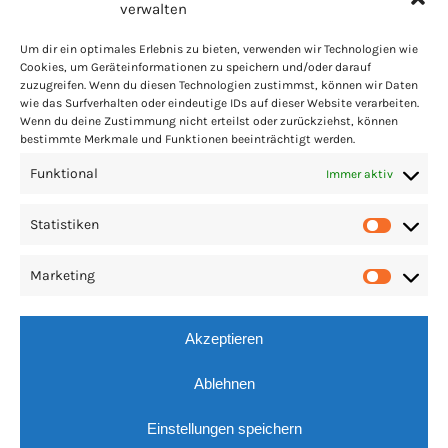
verwalten
Um dir ein optimales Erlebnis zu bieten, verwenden wir Technologien wie
Cookies, um Geräteinformationen zu speichern und/oder darauf
zuzugreifen. Wenn du diesen Technologien zustimmst, können wir Daten
PARTNER
LINKS
IMPRESSUM
COOKIES
wie das Surfverhalten oder eindeutige IDs auf dieser Website verarbeiten.
Wenn du deine Zustimmung nicht erteilst oder zurückziehst, können
DATENSCHUTZ
PRESSE
bestimmte Merkmale und Funktionen beeinträchtigt werden.
Funktional
Immer aktiv
Statistiken
Statis
Marketing
Market
Akzeptieren
Ablehnen
Einstellungen speichern