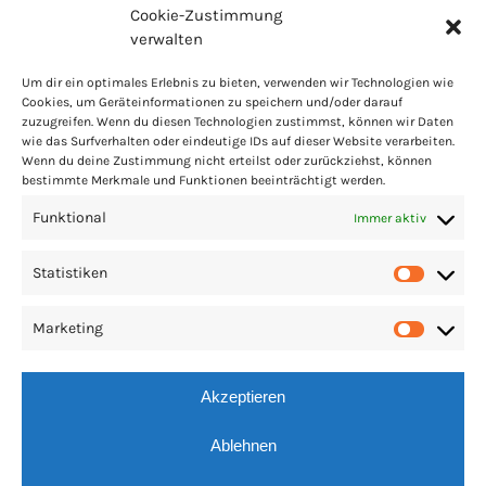
Cookie-Zustimmung
verwalten
Um dir ein optimales Erlebnis zu bieten, verwenden wir Technologien wie
Cookies, um Geräteinformationen zu speichern und/oder darauf
zuzugreifen. Wenn du diesen Technologien zustimmst, können wir Daten
PARTNER
LINKS
IMPRESSUM
COOKIES
wie das Surfverhalten oder eindeutige IDs auf dieser Website verarbeiten.
Wenn du deine Zustimmung nicht erteilst oder zurückziehst, können
DATENSCHUTZ
PRESSE
bestimmte Merkmale und Funktionen beeinträchtigt werden.
Funktional
Immer aktiv
Statistiken
Statis
Marketing
Market
Akzeptieren
Ablehnen