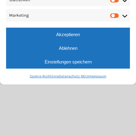
Statis
Marketing
Market
Akzeptieren
Ablehnen
Einstellungen speichern
Cookie-Richtlinie
Datenschutz NEU
Impressum