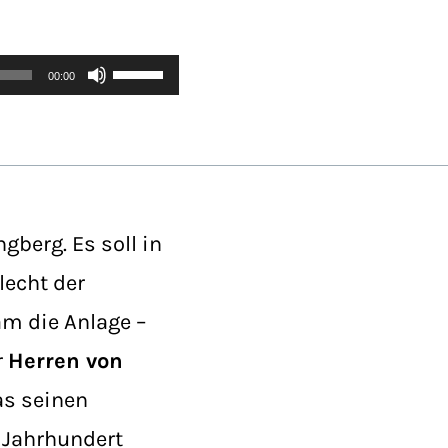
Pfeiltasten
00:00
Hoch/Runter
benutzen,
um
die
Lautstärke
zu
berg. Es soll in
regeln.
lecht der
am die Anlage –
r
Herren von
as seinen
 Jahrhundert