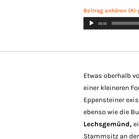
Beitrag anhören (KI-
Audio-
00:00
Player
Etwas oberhalb vo
einer kleineren F
Eppensteiner exis
ebenso wie die Bu
Lechsgemünd,
e
Stammsitz an der 