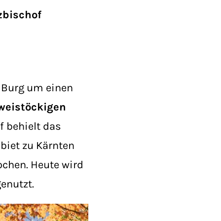
zbischof
n Burg um einen
weistöckigen
f behielt das
biet zu Kärnten
ochen. Heute wird
enutzt.