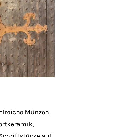
hlreiche Münzen,
ortkeramik,
Schriftstücke auf