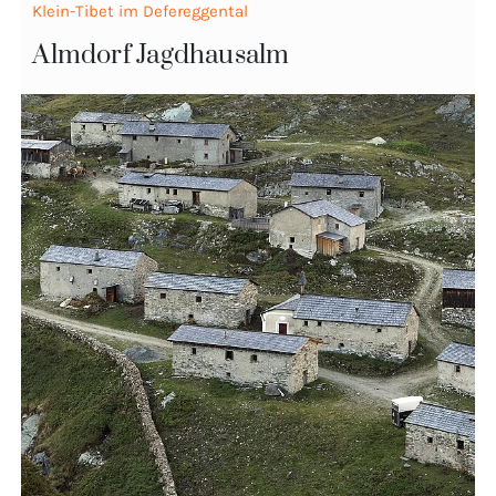
Klein-Tibet im Defereggental
Almdorf Jagdhausalm